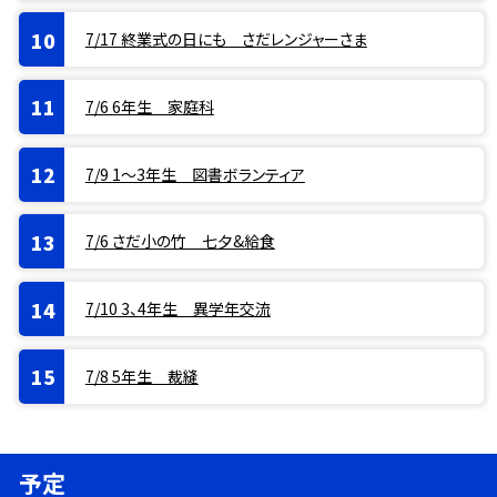
7/17 終業式の日にも さだレンジャーさま
7/6 6年生 家庭科
7/9 1〜3年生 図書ボランティア
7/6 さだ小の竹 七夕&給食
7/10 3、4年生 異学年交流
7/8 5年生 裁縫
予定