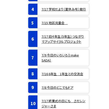
7/17 学校だより（夏休み号）発行
7/15 地区児童会
7/17 旧４年生（5年生）つながり
でアップサイクルプロジェクト
7/9 今日のいろいろ（I make
SADA）
7/16 6年生 1年生との交流会
7/8 今日のどこでもドア
7/17 終業式の日にも さだレン
ジャーさま