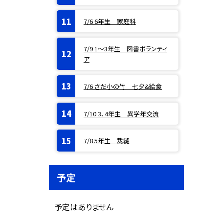
7/6 6年生 家庭科
7/9 1〜3年生 図書ボランティ
ア
7/6 さだ小の竹 七夕&給食
7/10 3、4年生 異学年交流
7/8 5年生 裁縫
予定
予定はありません