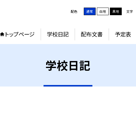
配色
通常
白地
黒地
文字
トップページ
学校日記
配布文書
予定表
学校日記