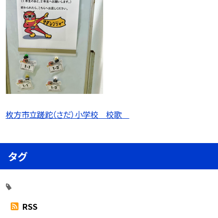
枚方市立蹉跎（さだ）小学校 校歌
タグ
RSS