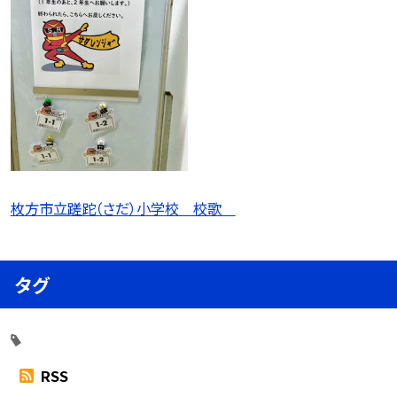
枚方市立蹉跎（さだ）小学校 校歌
タグ
RSS