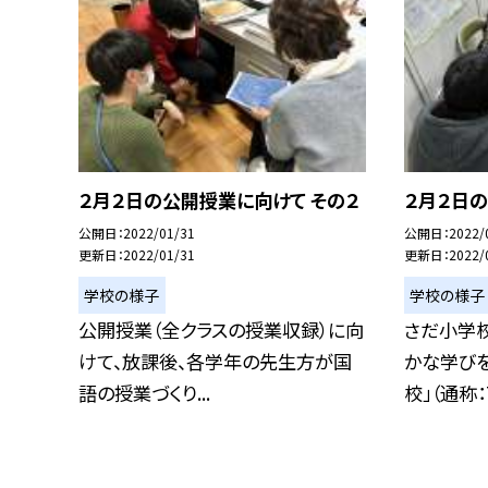
２月２日の公開授業に向けて その２
２月２日の
公開日
2022/01/31
公開日
2022/
更新日
2022/01/31
更新日
2022/
学校の様子
学校の様子
公開授業（全クラスの授業収録）に向
さだ小学校
けて、放課後、各学年の先生方が国
かな学び
語の授業づくり...
校」（通称：T.