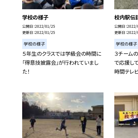
学校の様子
校内駅伝記
公開日
2022/01/25
公開日
2022/
更新日
2022/01/25
更新日
2022/
学校の様子
学校の様子
５年生のクラスでは学級会の時間に
３チーム
「得意技披露会」が行われていまし
で応援して
た！
時間テレビの