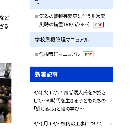
て
気象の警報等変更に伴う非常変
など
災時の措置（R8/5/29〜）
PDF
ざる
学校危機管理マニュアル
危機管理マニュアル
PDF
新着記事
8/4( 火 ) 7/27 青砥瑞人氏をお招き
して〜AI時代を生きる子どもたちの
「感じる心」と脳の学び〜
8/3( 月 ) 8/3 校内の工事について