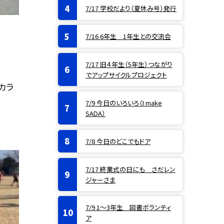
7/17 学校だより（夏休み号）発行
7/16 6年生 1年生との交流会
7/17 旧４年生（5年生）つながり
でアップサイクルプロジェクト
カラ
7/9 今日のいろいろ（I make
SADA）
7/8 今日のどこでもドア
7/17 終業式の日にも さだレン
ジャーさま
7/9 1〜3年生 図書ボランティ
ア