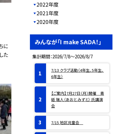
2022年度
2021年度
2020年度
みんなが「I make SADA！」
ちに
した
集計期間：2026/7/8～2026/8/7
7/13 クラブ活動（4年生、5年生、
6年生）
【ご案内】7月27日（月）開催 青
砥 瑞人（あおと みずと） 氏講演
会
7/15 地区児童会