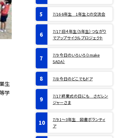
7/16 6年生 1年生との交流会
7/17 旧４年生（5年生）つながり
でアップサイクルプロジェクト
7/9 今日のいろいろ（I make
SADA）
7/8 今日のどこでもドア
業生
高等学
7/17 終業式の日にも さだレン
ジャーさま
7/9 1〜3年生 図書ボランティ
ア