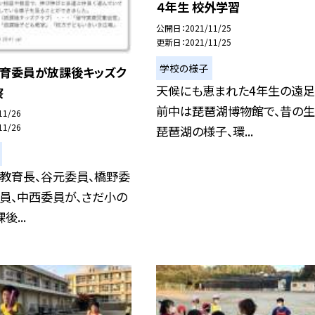
４年生 校外学習
公開日
2021/11/25
更新日
2021/11/25
学校の様子
教育委員が放課後キッズク
天候にも恵まれた4年生の遠足
察
前中は琵琶湖博物館で、昔の
11/26
11/26
琵琶湖の様子、環...
教育長、谷元委員、橋野委
員、中西委員が、さだ小の
...