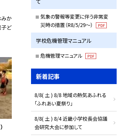
て
気象の警報等変更に伴う非常変
休みか
災時の措置（R8/5/29〜）
PDF
速子ど
学校危機管理マニュアル
危機管理マニュアル
PDF
新着記事
8/8( 土 ) 8/8 地域の熱気あふれる
「ふれあい夏祭り」
8/8( 土 ) 8/4 近畿小学校長会協議
）
会研究大会に参加して