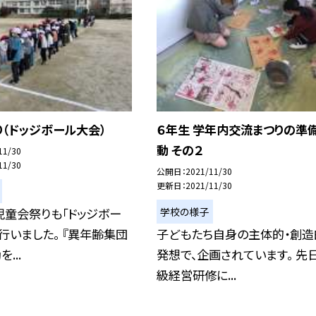
（ドッジボール大会）
６年生 学年内交流まつりの準
動 その２
11/30
11/30
公開日
2021/11/30
更新日
2021/11/30
学校の様子
児童会祭りも「ドッジボー
行いました。 『異年齢集団
子どもたち自身の主体的・創造
...
発想で、企画されています。 先
級経営研修に...