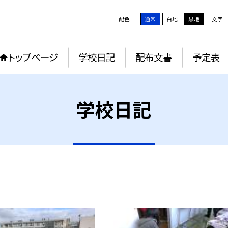
配色
通常
白地
黒地
文字
トップページ
学校日記
配布文書
予定表
学校日記