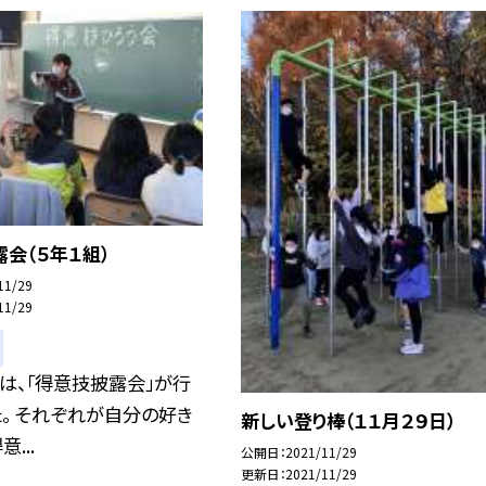
会（５年１組）
11/29
11/29
は、「得意技披露会」が行
。 それぞれが自分の好き
新しい登り棒（１１月２９日）
...
公開日
2021/11/29
更新日
2021/11/29