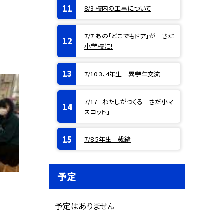
8/3 校内の工事について
7/7 あの「どこでもドア」が さだ
小学校に！
7/10 3、4年生 異学年交流
7/17 「わたしがつくる さだ小マ
スコット」
7/8 5年生 裁縫
予定
予定はありません