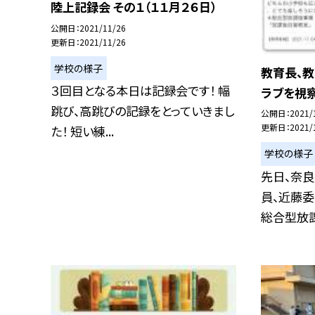
陸上記録会 その１（１１月２６日）
公開日
2021/11/26
更新日
2021/11/26
学校の様子
教育長、
３回目となる本日は記録会です！ 幅
ラブを視
跳び、高跳びの記録をとっていきまし
公開日
2021/
更新日
2021/
た！ 短い練...
学校の様子
先日、奈良
員、近藤委
総合型放課後