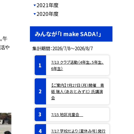
2021年度
2020年度
みんなが「I make SADA！」
。午
生活や
集計期間：2026/7/8～2026/8/7
7/13 クラブ活動（4年生、5年生、
6年生）
【ご案内】7月27日（月）開催 青
砥 瑞人（あおと みずと） 氏講演
会
7/15 地区児童会
7/17 学校だより（夏休み号）発行