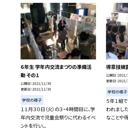
６年生 学年内交流まつりの準備活
得意技披露
動 その１
公開日
2021/
更新日
2021/
公開日
2021/11/30
更新日
2021/11/30
学校の様子
学校の様子
５年１組で
１１月３０日（火）の３・４時間目に、学
われました
年内交流で児童会祭りに代わるイベ
なことや得意
ントを行い...