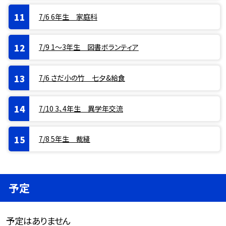
7/6 6年生 家庭科
7/9 1〜3年生 図書ボランティア
7/6 さだ小の竹 七夕&給食
7/10 3、4年生 異学年交流
7/8 5年生 裁縫
予定
予定はありません