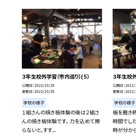
３年生校外学習（市内巡り）(５）
３年生校外
公開日
2022/10/28
公開日
2022/
更新日
2022/10/28
更新日
2022/
学校の様子
学校の様子
１組さんの焼き板体験の後は２組さ
板を磨き
んの焼き板体験です。 力を込めて擦
時間でした
らないと、すす...
時が分からな