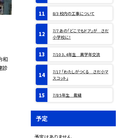
8/3 校内の工事について
7/7 あの「どこでもドア」が さだ
小学校に！
7/10 3、4年生 異学年交流
令和
健診
7/17 「わたしがつくる さだ小マ
スコット」
7/8 5年生 裁縫
予定
予定はありません