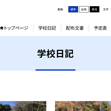
配色
通常
白地
黒地
文字
トップページ
学校日記
配布文書
予定表
学校日記