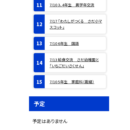
7/10 3、4年生 異学年交流
7/17 「わたしがつくる さだ小マ
スコット」
7/10 6年生 国語
7/13 給食交流 さだ幼稚園と
「いちごだいさくせん」
7/10 5年生 家庭科（裁縫）
予定
予定はありません