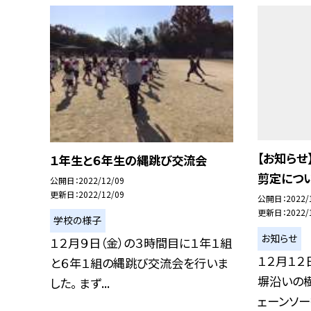
【お知ら
１年生と６年生の縄跳び交流会
剪定につ
公開日
2022/12/09
更新日
2022/12/09
公開日
2022/
更新日
2022/
学校の様子
お知らせ
１２月９日（金）の３時間目に１年１組
１２月１２
と６年１組の縄跳び交流会を行いま
塀沿いの樹
した。 まず...
ェーンソー等