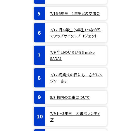
7/16 6年生 1年生との交流会
7/17 旧４年生（5年生）つながり
でアップサイクルプロジェクト
7/9 今日のいろいろ（I make
SADA）
7/17 終業式の日にも さだレン
ジャーさま
8/3 校内の工事について
7/9 1〜3年生 図書ボランティ
ア