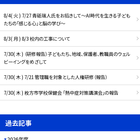
8/4( 火 ) 7/27 青砥瑞人氏をお招きして〜AI時代を生きる子ども
たちの「感じる心」と脳の学び〜
8/3( 月 ) 8/3 校内の工事について
7/30( 木 ) （研修報告）子どもたち、地域、保護者、教職員のウェル
ビーイングをめざして
7/30( 木 ) 7/21 管理職を対象とした人権研修（報告）
7/30( 木 ) 枚方市学校保健会 「熱中症対策講演会」の報告
過去記事
2026年度