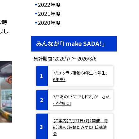
2022年度
2021年度
な時
2020年度
まし
みんなが「I make SADA！」
集計期間：2026/7/7～2026/8/6
7/13 クラブ活動（4年生、5年生、
6年生）
7/7 あの「どこでもドア」が さだ
小学校に！
【ご案内】7月27日（月）開催 青
砥 瑞人（あおと みずと） 氏講演
会