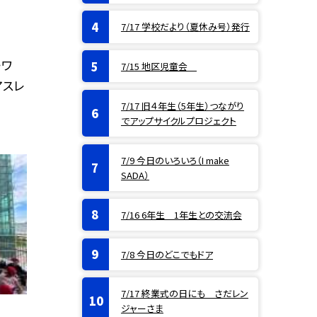
7/17 学校だより（夏休み号）発行
・ワ
7/15 地区児童会
アスレ
7/17 旧４年生（5年生）つながり
でアップサイクルプロジェクト
7/9 今日のいろいろ（I make
SADA）
7/16 6年生 1年生との交流会
7/8 今日のどこでもドア
7/17 終業式の日にも さだレン
ジャーさま