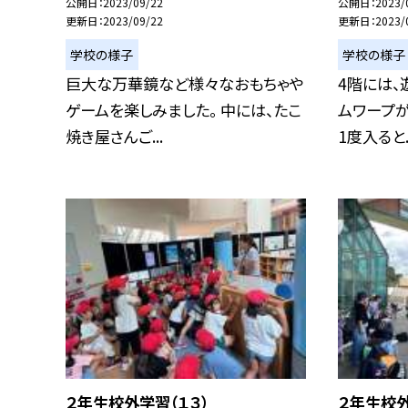
公開日
2023/09/22
公開日
2023/
更新日
2023/09/22
更新日
2023/
学校の様子
学校の様子
巨大な万華鏡など様々なおもちゃや
4階には、
ゲームを楽しみました。 中には、たこ
ムワープが
焼き屋さんご...
1度入ると..
２年生校外学習（１３）
２年生校外