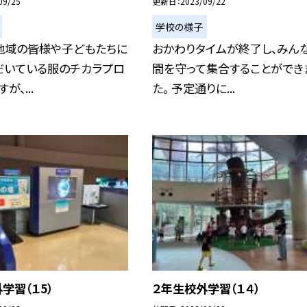
09/25
更新日
2023/09/22
学校の様子
地域の皆様や子どもたちに
おかわりタイムが終了し、みん
だいている服のチカラプロ
間を守って集合することができ
が、...
た。 予定通りに...
学習（１5）
２年生校外学習（１４）