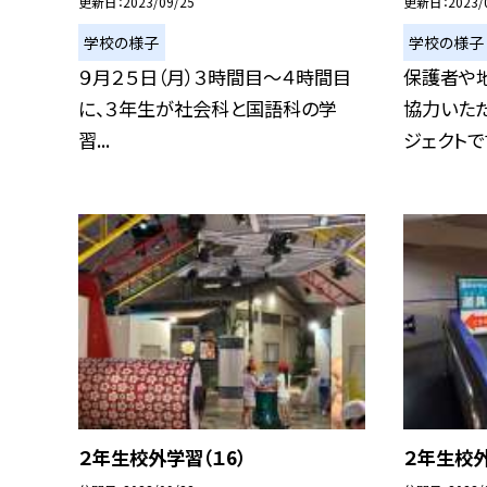
更新日
2023/09/25
更新日
2023/
学校の様子
学校の様子
９月２５日（月）３時間目〜４時間目
保護者や
に、３年生が社会科と国語科の学
協力いた
習...
ジェクトです
２年生校外学習（１6）
２年生校外