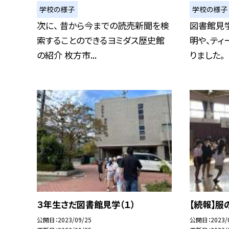
学校の様子
学校の様子
次に、 昔から今までの読売新聞を検
図書館見
索することのできるヨミダス歴史館
明や、ティ
の紹介 枚方市...
りました。
３年生さだ図書館見学（１）
【続報】服
公開日
2023/09/25
公開日
2023/