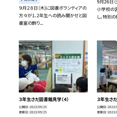
9月26日
９月２８日（木)に図書ボランティアの
小学校の
方々が1、2年生への読み聞かせと図
し、特別の教
書室の飾り...
３年生さだ図書館見学（４）
３年生さだ
公開日
2023/09/25
公開日
2023/
更新日
2023/09/25
更新日
2023/