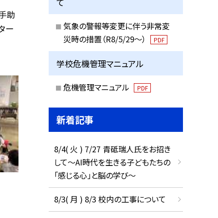
て
手助
気象の警報等変更に伴う非常変
ター
災時の措置（R8/5/29〜）
PDF
学校危機管理マニュアル
危機管理マニュアル
PDF
新着記事
8/4( 火 ) 7/27 青砥瑞人氏をお招き
して〜AI時代を生きる子どもたちの
「感じる心」と脳の学び〜
8/3( 月 ) 8/3 校内の工事について