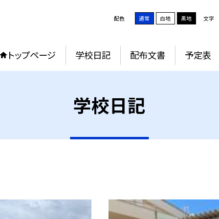
配色
通常
白地
黒地
文字
トップページ
学校日記
配布文書
予定表
学校日記