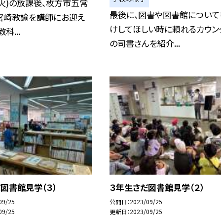
（火)の放課後、枚方市五常
最後に、図書や図書館について
宮崎教諭を講師にお迎え
けしてほしい時に頼れるカウン
科...
の司書さんを紹介...
図書館見学（３）
３年生さだ図書館見学（２）
09/25
公開日
2023/09/25
09/25
更新日
2023/09/25