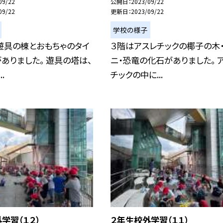
09/22
公開日
2023/09/22
09/22
更新日
2023/09/22
学校の様子
遊具の棟とおもちゃのタイ
３階はアスレチックの椰子の木
ありました。 遊具の塔は、
ニ・恐竜の化石がありました。 
.
チックの中に...
学習（１２）
２年生校外学習（１１）