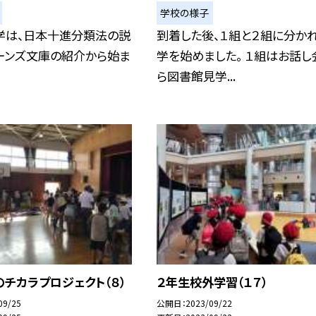
学校の様子
学は、日本十進分類法の説
到着した後、１組と２組に分か
ーンズ文庫の紹介から始ま
学を始めました。 １組はお話し
ら図書館見学...
のチカラプロジェクト（８）
２年生校外学習（１７）
09/25
公開日
2023/09/22