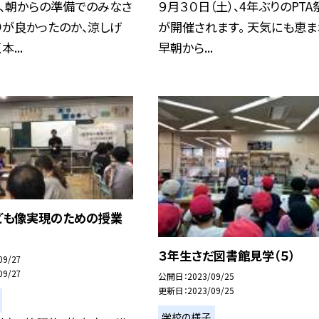
）、朝からの準備でのみなさ
９月３０日（土）、4年ぶりのPTA
りが良かったのか、涼しげ
が開催されます。 天気にも恵ま
...
早朝から...
ども像実現のための授業
３年生さだ図書館見学（５）
09/27
09/27
公開日
2023/09/25
更新日
2023/09/25
学校の様子