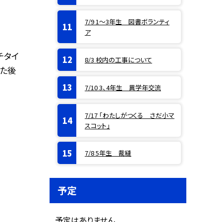
7/9 1〜3年生 図書ボランティ
ア
チタイ
8/3 校内の工事について
した後
7/10 3、4年生 異学年交流
7/17 「わたしがつくる さだ小マ
スコット」
7/8 5年生 裁縫
予定
予定はありません