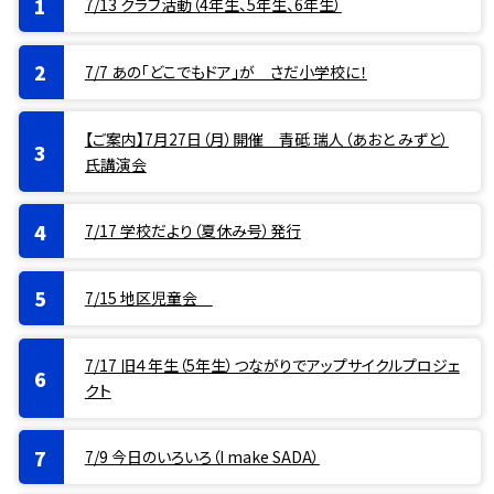
7/13 クラブ活動（4年生、5年生、6年生）
7/7 あの「どこでもドア」が さだ小学校に！
【ご案内】7月27日（月）開催 青砥 瑞人（あおと みずと）
氏講演会
7/17 学校だより（夏休み号）発行
7/15 地区児童会
7/17 旧４年生（5年生）つながりでアップサイクルプロジェ
クト
7/9 今日のいろいろ（I make SADA）