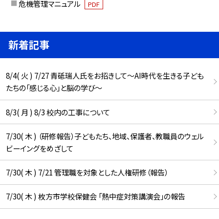
危機管理マニュアル
PDF
新着記事
8/4( 火 ) 7/27 青砥瑞人氏をお招きして〜AI時代を生きる子ども
たちの「感じる心」と脳の学び〜
8/3( 月 ) 8/3 校内の工事について
7/30( 木 ) （研修報告）子どもたち、地域、保護者、教職員のウェル
ビーイングをめざして
7/30( 木 ) 7/21 管理職を対象とした人権研修（報告）
7/30( 木 ) 枚方市学校保健会 「熱中症対策講演会」の報告