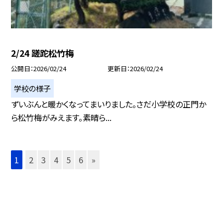
2/24 蹉跎松竹梅
公開日
2026/02/24
更新日
2026/02/24
学校の様子
ずいぶんと暖かくなってまいりました。さだ小学校の正門か
ら松竹梅がみえます。素晴ら...
1
2
3
4
5
6
»