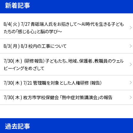
新着記事
8/4( 火 ) 7/27 青砥瑞人氏をお招きして〜AI時代を生きる子ども
たちの「感じる心」と脳の学び〜
8/3( 月 ) 8/3 校内の工事について
7/30( 木 ) （研修報告）子どもたち、地域、保護者、教職員のウェル
ビーイングをめざして
7/30( 木 ) 7/21 管理職を対象とした人権研修（報告）
7/30( 木 ) 枚方市学校保健会 「熱中症対策講演会」の報告
過去記事