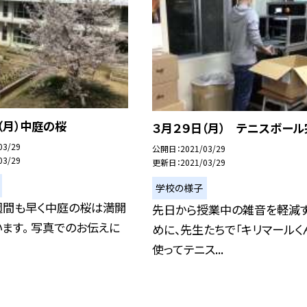
（月）中庭の桜
３月２９日（月） テニスボール
03/29
公開日
2021/03/29
03/29
更新日
2021/03/29
学校の様子
週間も早く中庭の桜は満開
先日から授業中の雑音を軽減
ます。 写真でのお伝えに
めに、先生たちで「キリマールく
使ってテニス...