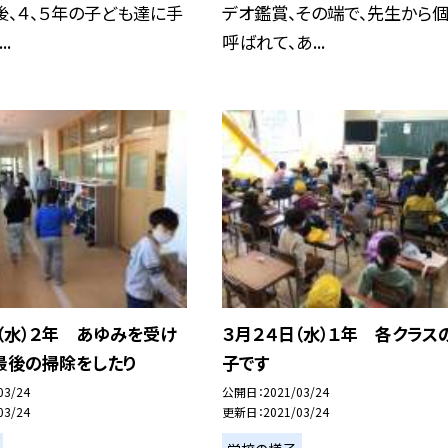
後、４、５年の子ども達に手
デオ鑑賞、その端で、先生から
.
呼ばれて、あ...
（水）２年 あゆみを受け
３月２４日（水）１年 各クラス
最後の掃除をしたり
子です
03/24
公開日
2021/03/24
03/24
更新日
2021/03/24