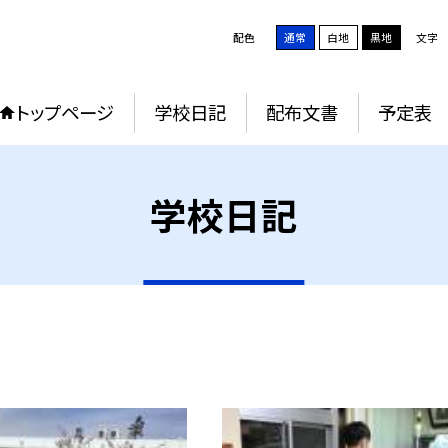
配色
通常
白地
黒地
文字
トップページ
学校日記
配布文書
予定表
学校日記