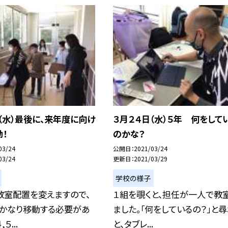
（水）最後に、来年度に向け
３月２４日（水）５年 何をして
！
のかな？
03/24
公開日
2021/03/24
03/24
更新日
2021/03/29
学校の様子
教室配置を変えますので、
１組を覗くと、担任が一人で教
をかなり移動する必要があ
ました。「何をしているの？」と
５...
と、タブレ...