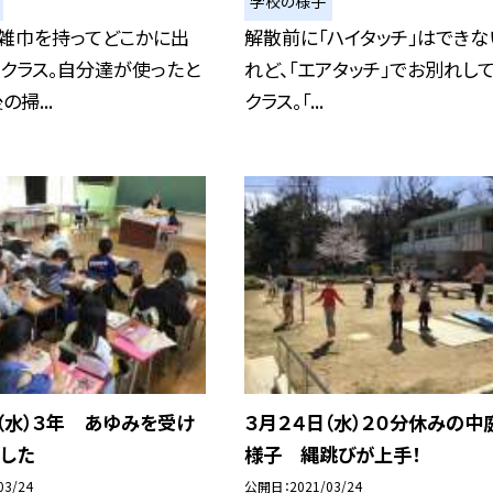
学校の様子
、雑巾を持ってどこかに出
解散前に「ハイタッチ」はできな
クラス。自分達が使ったと
れど、「エアタッチ」でお別れし
掃...
クラス。「...
（水）３年 あゆみを受け
３月２４日（水）２０分休みの中
ました
様子 縄跳びが上手！
03/24
公開日
2021/03/24