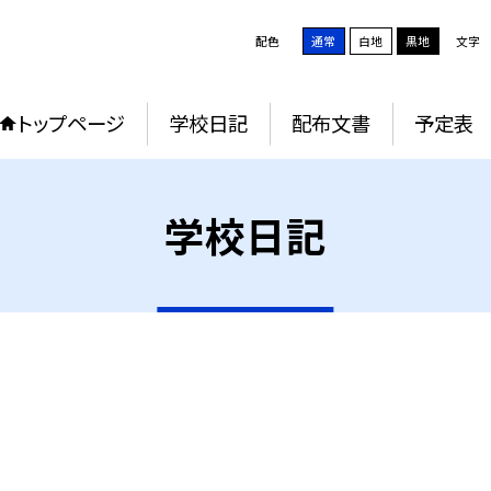
配色
通常
白地
黒地
文字
トップページ
学校日記
配布文書
予定表
学校日記