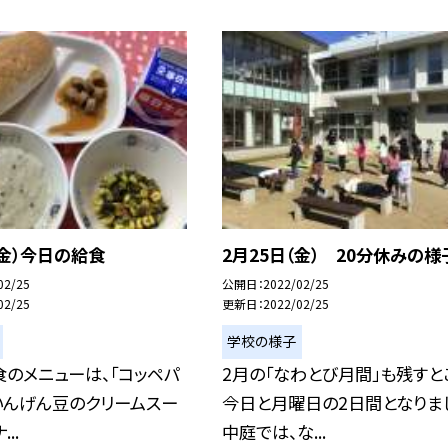
（金）今日の給食
2月25日（金） 20分休みの様
02/25
公開日
2022/02/25
02/25
更新日
2022/02/25
学校の様子
のメニューは、「コッペパ
2月の「なわとび月間」も残すと
いんげん豆のクリームスー
今日と月曜日の2日間となりま
..
中庭では、な...