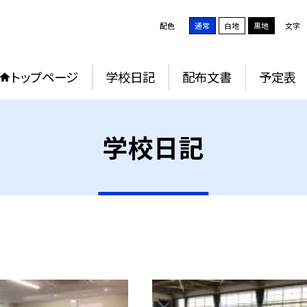
配色
通常
白地
黒地
文字
トップページ
学校日記
配布文書
予定表
学校日記