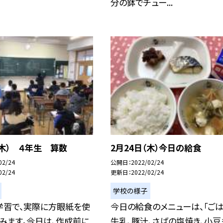
分の鉢でチュー...
（木） ４年生 算数
2月24日（木）今日の給食
02/24
公開日
2022/02/24
02/24
更新日
2022/02/24
学校の様子
学習で、実際に方眼紙を使
今日の給食のメニューは、「ごは
みます。今日は、作成前に
牛乳、豚汁、さばの塩焼き、小豆