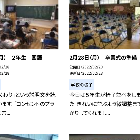
（月） ２年生 国語
2月28日（月） 卒業式の準備
02/28
公開日
2022/02/28
02/28
更新日
2022/02/28
学校の様子
くわり」という説明文を読
今日は５年生が椅子並べをし
ます。「コンセントのプラ
た。きれいに並ぶよう微調整ま
...
かりしてくれまし...