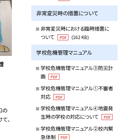
非常変災時の措置について
非常変災時における臨時措置に
ついて
(162 KB)
PDF
学校危機管理マニュアル
燈
学校危機管理マニュアル③防災計
画
PDF
学校危機管理マニュアル①不審者
対応
PDF
学校危機管理マニュアル④地震発
和の
生時の学校の対応について
PDF
て、
学校危機管理マニュアル②校内緊
急体制
PDF