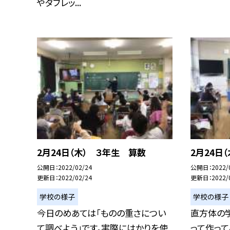
やタブレッ...
2月24日（木） ３年生 算数
2月24日
公開日
2022/02/24
公開日
2022/
更新日
2022/02/24
更新日
2022/
学校の様子
学校の様子
今日のめあては「ものの重さについ
直方体の
て調べよう」です。実際にはかりを使
って作って