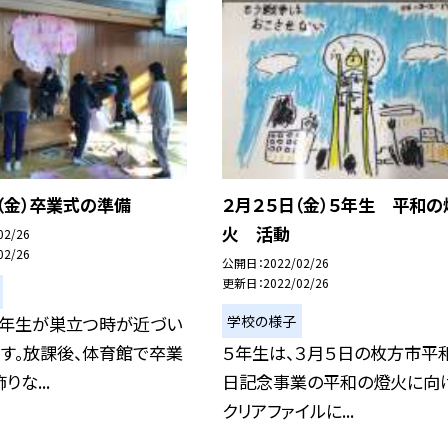
（金）卒業式の準備
２月２５日（金）５年生 平和の
火 活動
02/26
02/26
公開日
2022/02/26
更新日
2022/02/26
学校の様子
６年生が巣立つ時が近づい
す。放課後、体育館で卒業
５年生は、３月５日の枚方市平
な...
日記念事業の平和の燈火に向け
クリアファイルに...