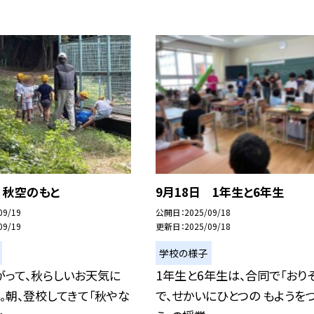
 秋空のもと
9月18日 1年生と6年生
09/19
公開日
2025/09/18
09/19
更新日
2025/09/18
学校の様子
がって、秋らしいお天気に
1年生と6年生は、合同で「おり
。朝、登校してきて「秋やな
で、せかいにひとつの もようを