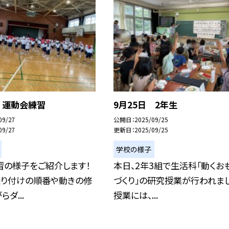
 運動会練習
9月25日 2年生
09/27
公開日
2025/09/25
09/27
更新日
2025/09/25
学校の様子
習の様子をご紹介します！
本日、2年3組で生活科「動くお
振り付けの順番や動きの修
づくり」の研究授業が行われまし
ダ...
授業には、...