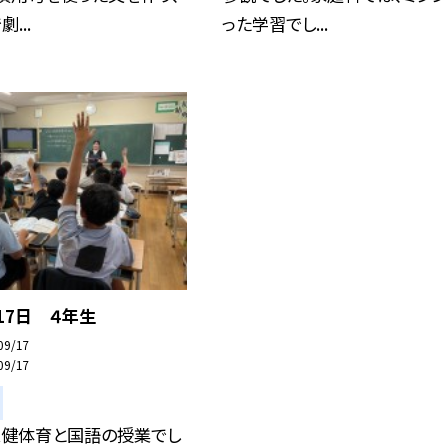
...
った学習でし...
、17日 ４年生
09/17
09/17
保健体育と国語の授業でし