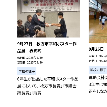
9月27日 枚方市平和ポスター作
9月26日
品展 表彰式
公開日
2025/
公開日
2025/09/30
更新日
2025/
更新日
2025/09/30
学校の様子
学校の様子
運動会練
6年生が出品した平和ポスター作品
3年生は
展において、「枚方市長賞」「市議会
正をしながら
議長賞」「銅賞...