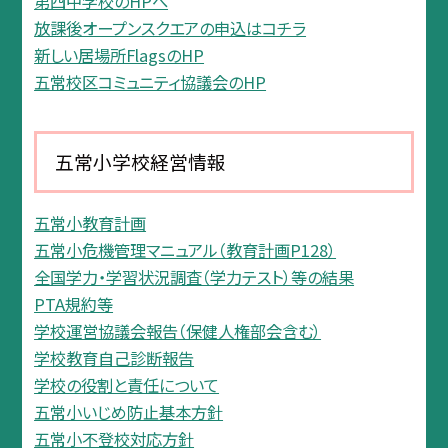
第四中学校のHPへ
放課後オープンスクエアの申込はコチラ
新しい居場所FlagsのHP
五常校区コミュニティ協議会のHP
五常小学校経営情報
五常小教育計画
五常小危機管理マニュアル（教育計画P128）
全国学力・学習状況調査（学力テスト）等の結果
PTA規約等
学校運営協議会報告（保健人権部会含む）
学校教育自己診断報告
学校の役割と責任について
五常小いじめ防止基本方針
五常小不登校対応方針