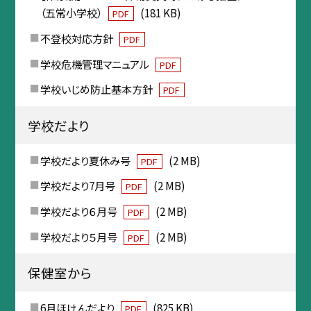
（五常小学校）
(181 KB)
PDF
不登校対応方針
PDF
学校危機管理マニュアル
PDF
学校いじめ防止基本方針
PDF
学校だより
学校だより夏休み号
(2 MB)
PDF
学校だより7月号
(2 MB)
PDF
学校だより６月号
(2 MB)
PDF
学校だより５月号
(2 MB)
PDF
保健室から
6月ほけんだより
(825 KB)
PDF