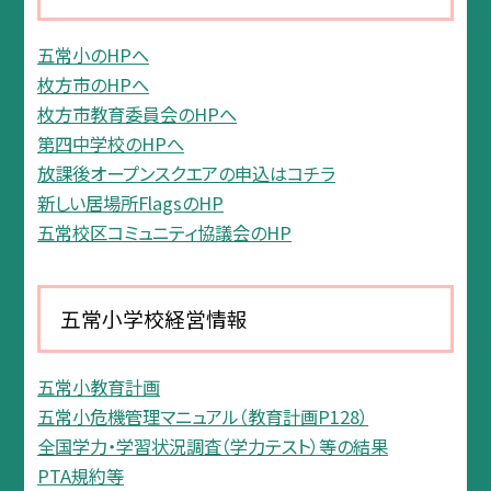
五常小のHPへ
枚方市のHPへ
枚方市教育委員会のHPへ
第四中学校のHPへ
放課後オープンスクエアの申込はコチラ
新しい居場所FlagsのHP
五常校区コミュニティ協議会のHP
五常小学校経営情報
五常小教育計画
五常小危機管理マニュアル（教育計画P128）
全国学力・学習状況調査（学力テスト）等の結果
PTA規約等