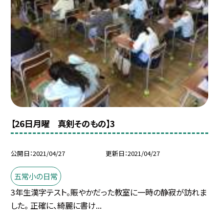
【26日月曜 真剣そのもの】3
公開日
2021/04/27
更新日
2021/04/27
五常小の日常
3年生漢字テスト。賑やかだった教室に一時の静寂が訪れま
した。 正確に、綺麗に書け...