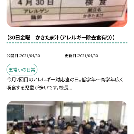
【30日金曜 かきたま汁（アレルギー除去食有り）】
公開日
2021/04/30
更新日
2021/04/30
五常小の日常
今月2回目のアレルギー対応食の日。低学年〜高学年広く
喫食する児童が多いです。校長...