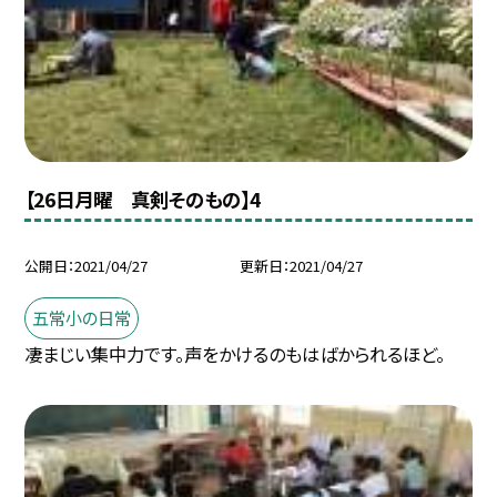
【26日月曜 真剣そのもの】4
公開日
2021/04/27
更新日
2021/04/27
五常小の日常
凄まじい集中力です。声をかけるのもはばかられるほど。