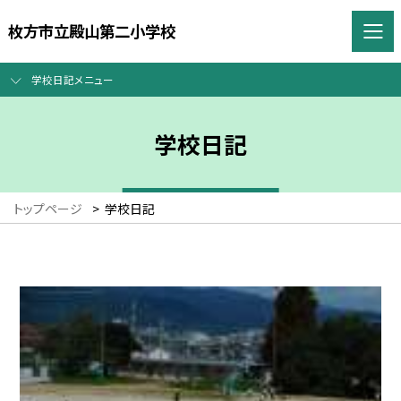
枚方市立殿山第二小学校
学校日記メニュー
学校日記
トップページ
>
学校日記