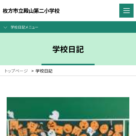
枚方市立殿山第二小学校
学校日記メニュー
学校日記
トップページ
>
学校日記