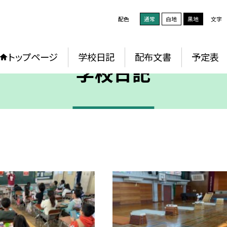
配色
通常
白地
黒地
文字
トップページ
学校日記
配布文書
予定表
学校日記