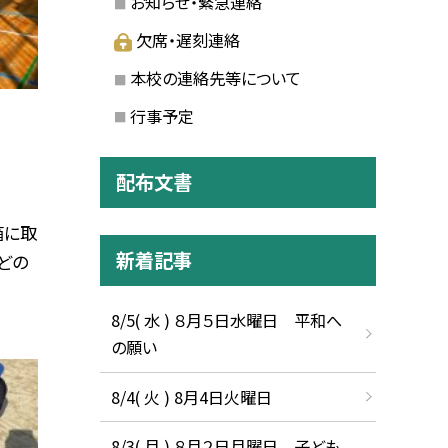
お知らせ・緊急連絡
欠席・遅刻連絡
本校の連絡先等について
行事予定
配布文書
箱に取
新着記事
どの
8/5( 水 ) ８月５日水曜日 平和へ
の願い
8/4( 火 ) 8月4日火曜日
8/3( 月 ) ８月２日月曜日 子ども