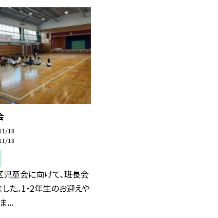
会
11/18
11/18
区児童会に向けて、班長会
した。1・2年生のお迎えや
...