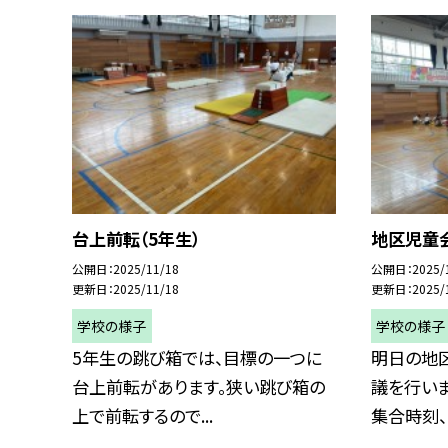
台上前転（5年生）
地区児童
公開日
2025/11/18
公開日
2025/
更新日
2025/11/18
更新日
2025/
学校の様子
学校の様子
5年生の跳び箱では、目標の一つに
明日の地
台上前転があります。狭い跳び箱の
議を行いま
上で前転するので...
集合時刻、ま