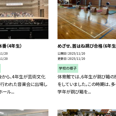
番（4年生）
めざせ、首はね跳び合格（6年生
11/20
公開日
2025/11/20
11/20
更新日
2025/11/20
学校の様子
後から、4年生が芸術文化
体育館では、6年生が跳び箱の
で行われた音楽会に出場し
をしていました。この時期は、多
ール...
学年が跳び箱を...