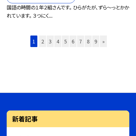
国語の時間の１年２組さんです。 ひらがたが、ずら〜っとかか
れています。 ３つにく...
1
2
3
4
5
6
7
8
9
»
新着記事