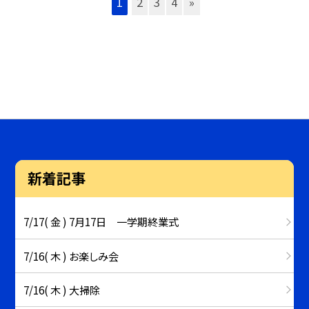
1
2
3
4
»
新着記事
7/17( 金 ) 7月17日 一学期終業式
7/16( 木 ) お楽しみ会
7/16( 木 ) 大掃除