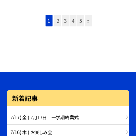
1
2
3
4
5
»
新着記事
7/17( 金 ) 7月17日 一学期終業式
7/16( 木 ) お楽しみ会