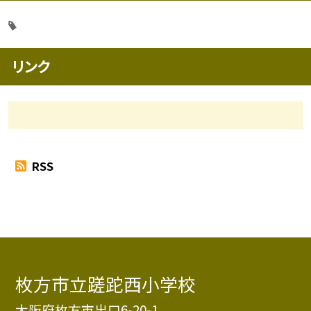
リンク
RSS
枚方市立蹉跎西小学校
大阪府枚方市出口6-20-1