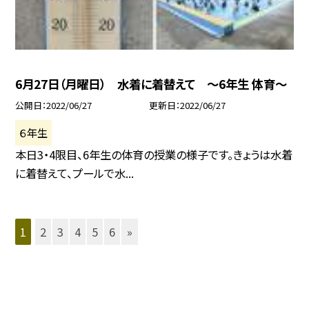
6月27日（月曜日） 水着に着替えて 〜6年生 体育〜
公開日
2022/06/27
更新日
2022/06/27
６年生
本日3・4限目、6年生の体育の授業の様子です。きょうは水着
に着替えて、プールで水...
1
2
3
4
5
6
»