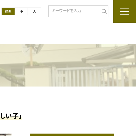
標準
中
大
しい子」