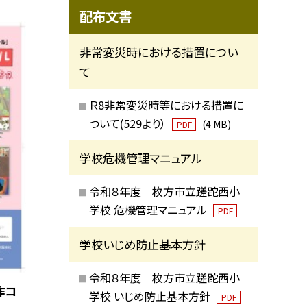
配布文書
非常変災時における措置につい
て
Ｒ8非常変災時等における措置に
ついて(529より）
(4 MB)
PDF
学校危機管理マニュアル
令和８年度 枚方市立蹉跎西小
学校 危機管理マニュアル
PDF
学校いじめ防止基本方針
令和８年度 枚方市立蹉跎西小
作コ
学校 いじめ防止基本方針
PDF