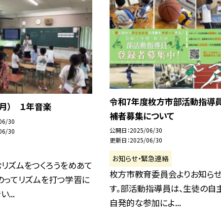
令和7年度枚方市部活動指導
（月） １年音楽
補者募集について
06/30
公開日
2025/06/30
06/30
更新日
2025/06/30
お知らせ・緊急連絡
むリズムをつくろうをめあて
枚方市教育委員会よりお知ら
のってリズムを打つ学習に
す。部活動指導員は、生徒の自
...
自発的な参加によ...