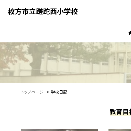
枚方市立蹉跎西小学校
トップページ
>
学校日記
教育目