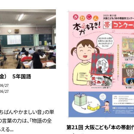
（金） ５年国語
06/27
06/27
ちばんやかましい音」の単
の言葉の力は、「物語の全
第2１回 大阪こども「本の帯創
る...