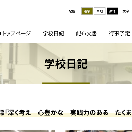
配色
通常
白地
黒地
文字
トップページ
学校日記
配布文書
行事予定
学校日記
標「深く考え 心豊かな 実践力のある たくま