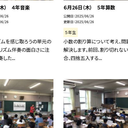
（木） ４年音楽
６月26日（木） ５年算数
06/26
公開日
2025/06/26
06/26
更新日
2025/06/26
５年生
ズムを感じ取ろうの単元の
小数の割り算について考え、問
。リズム伴奏の面白さに注
解決します。前回、割り切れな
した...
合、四捨五入する...