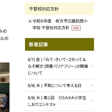
不登校対応方針
令和８年度 枚方市立蹉跎西小
学校 不登校対応方針
PDF
みの
ールの
新着記事
8/7( 金 ) 「みて・きいて・さわって＆
なぞ解き！読書バリアフリー」の開催
について
8/6( 木 ) 平和について考える日
8/6( 木 ) 第１回 ＯＳＡＫＡ小学生
しおりコンテスト