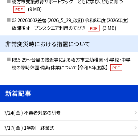
枚方市支援教育サポートブック ともに学び、ともに育つ
(9 MB)
PDF
03 20260602差替（2026_5_29_改訂）令和8年度（2026年度）
放課後オープンスクエア利用のてびき
(3 MB)
PDF
非常変災時における措置について
R8.5.29～台風の接近等による枚方市立幼稚園・小学校・中学
校の臨時休園・臨時休業について【令和８年度版】
PDF
新着記事
7/24( 金 ) 不審者対応の研修
7/17( 金 ) 1学期 終業式