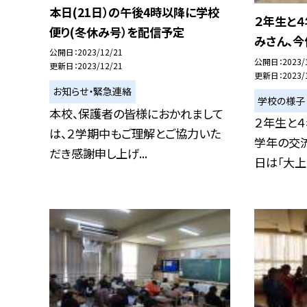
本日(21日）の午後4時以降に学校
２年生と
便り(冬休み号）を配信予定
みさん、今
公開日
2023/12/21
公開日
2023/
更新日
2023/12/21
更新日
2023/
お知らせ・緊急連絡
学校の様子
本校、保護者の皆様におかれまして
２年生と４
は、２学期中もご理解とご協力いた
学年の交
だき感謝申し上げ...
日は「大上さ