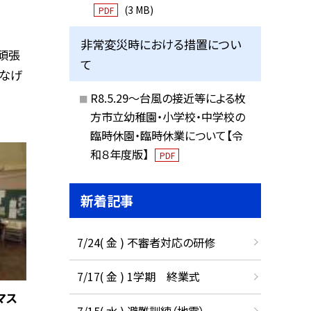
(3 MB)
PDF
非常変災時における措置につい
頑張
て
つなげ
R8.5.29～台風の接近等による枚
方市立幼稚園・小学校・中学校の
臨時休園・臨時休業について【令
和８年度版】
PDF
新着記事
7/24( 金 ) 不審者対応の研修
7/17( 金 ) 1学期 終業式
マス
7/15( 水 ) 避難訓練（地震）