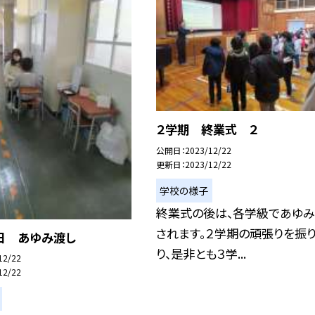
２学期 終業式 ２
公開日
2023/12/22
更新日
2023/12/22
学校の様子
終業式の後は、各学級であゆ
されます。２学期の頑張りを振
日 あゆみ渡し
り、是非とも３学...
12/22
12/22