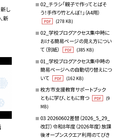
02_チラシ「親子で作ってとばそ
、新し
う！手作り竹とんぼ！」（A4用）
、新
(278 KB)
PDF
02_学校ブログアクセス集中時に
おける簡易ページの見え方につい
て（別紙）
(385 KB)
PDF
01_学校ブログアクセス集中時の
簡易ページへの自動切り替えにつ
いて
(162 KB)
PDF
枚方市支援教育サポートブック
ともに学び、ともに育つ
(9
PDF
MB)
03 20260602差替（2026_5_29_
改訂）令和8年度（2026年度）放課
話
後オープンスクエア利用のてびき