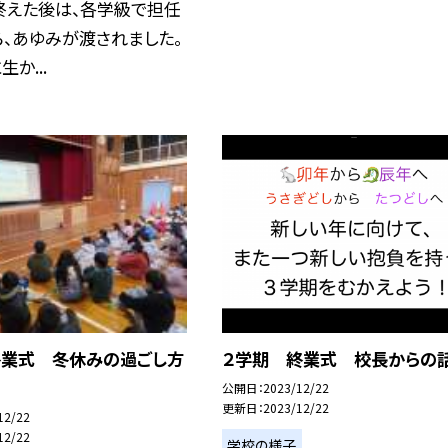
終えた後は、各学級で担任
、あゆみが渡されました。
か...
終業式 冬休みの過ごし方
２学期 終業式 校長からの
公開日
2023/12/22
更新日
2023/12/22
12/22
12/22
学校の様子