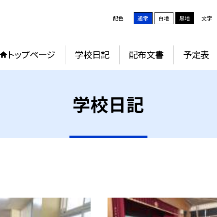
配色
通常
白地
黒地
文字
トップページ
学校日記
配布文書
予定表
学校日記