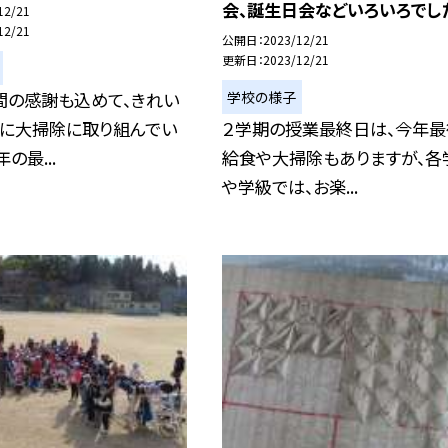
会、誕生日会などいろいろでし
12/21
12/21
公開日
2023/12/21
更新日
2023/12/21
学校の様子
間の感謝も込めて、きれい
うに大掃除に取り組んでい
２学期の授業最終日は、今年最
の最...
給食や大掃除もありますが、各
や学級では、お楽...