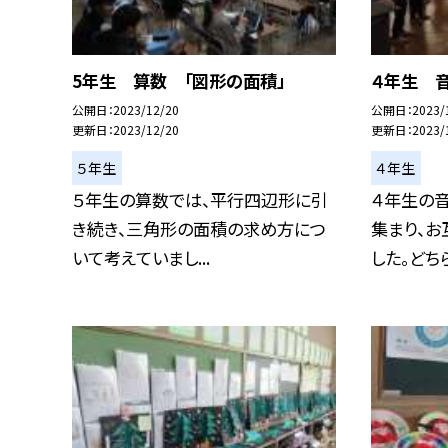
5年生 算数 「図形の面積」
４年生 
公開日
2023/12/20
公開日
2023/
更新日
2023/12/20
更新日
2023/
５年生
４年生
５年生の算数では、平行四辺形に引
４年生の
き続き、三角形の面積の求め方につ
集まり、お
いて考えていまし...
した。どちら.