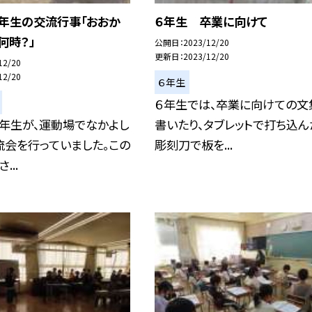
４年生の交流行事「おおか
６年生 卒業に向けて
何時？」
公開日
2023/12/20
更新日
2023/12/20
12/20
12/20
６年生
６年生では、卒業に向けての文
年生が、運動場でなかよし
書いたり、タブレットで打ち込ん
流会を行っていました。この
彫刻刀で板を...
...