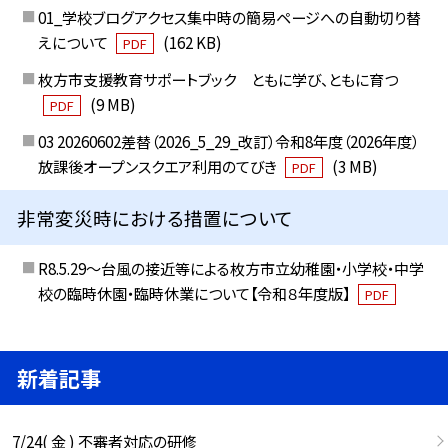
01_学校ブログアクセス集中時の簡易ページへの自動切り替
えについて
(162 KB)
PDF
枚方市支援教育サポートブック ともに学び、ともに育つ
(9 MB)
PDF
03 20260602差替（2026_5_29_改訂）令和8年度（2026年度）
放課後オープンスクエア利用のてびき
(3 MB)
PDF
非常変災時における措置について
R8.5.29～台風の接近等による枚方市立幼稚園・小学校・中学
校の臨時休園・臨時休業について【令和８年度版】
PDF
新着記事
7/24( 金 ) 不審者対応の研修