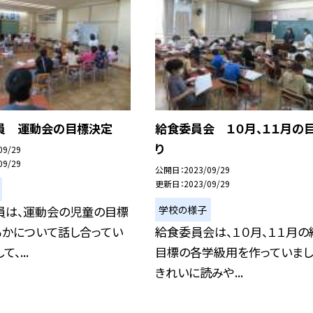
員 運動会の目標決定
給食委員会 １０月、１１月の
り
09/29
09/29
公開日
2023/09/29
更新日
2023/09/29
学校の様子
員は、運動会の児童の目標
るかについて話し合ってい
給食委員会は、１０月、１１月の
、...
目標の各学級用を作っていまし
きれいに読みや...