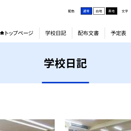
配色
通常
白地
黒地
文字
トップページ
学校日記
配布文書
予定表
学校日記