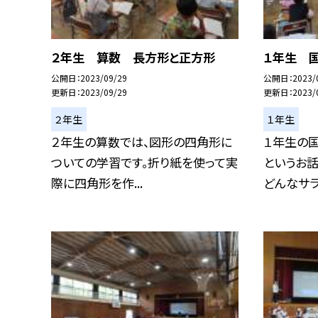
２年生 算数 長方形と正方形
１年生 
公開日
2023/09/29
公開日
2023/
更新日
2023/09/29
更新日
2023/
２年生
１年生
２年生の算数では、図形の四角形に
１年生の国
ついての学習です。折り紙を使って実
というお話
際に四角形を作...
どんなサラダ