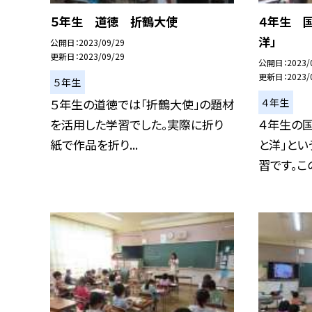
５年生 道徳 折鶴大使
４年生 
洋」
公開日
2023/09/29
更新日
2023/09/29
公開日
2023/
更新日
2023/
５年生
４年生
５年生の道徳では「折鶴大使」の題材
を活用した学習でした。実際に折り
４年生の国
紙で作品を折り...
と洋」と
習です。この