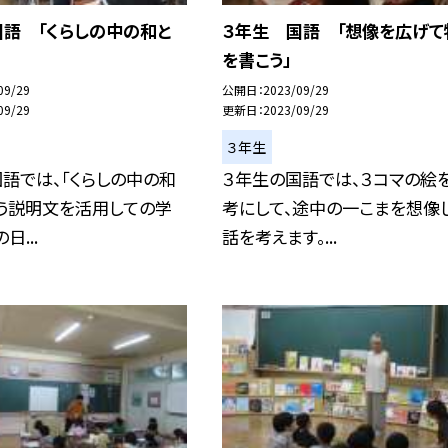
国語 「くらしの中の和と
３年生 国語 「想像を広げて
を書こう」
09/29
公開日
2023/09/29
09/29
更新日
2023/09/29
３年生
語では、「くらしの中の和
３年生の国語では、３コマの絵
いう説明文を活用しての学
考にして、途中の一こまを想像
日...
話を考えます。...