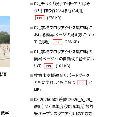
02_チラシ「親子で作ってとばそ
う！手作り竹とんぼ！」（A4用）
(278 KB)
PDF
02_学校ブログアクセス集中時に
おける簡易ページの見え方につい
て（別紙）
(385 KB)
PDF
01_学校ブログアクセス集中時の
簡易ページへの自動切り替えにつ
いて
(162 KB)
PDF
体演
枚方市支援教育サポートブック
ともに学び、ともに育つ
(9
PDF
MB)
03 20260602差替（2026_5_29_
改訂）令和8年度（2026年度）放課
、低学
後オープンスクエア利用のてびき