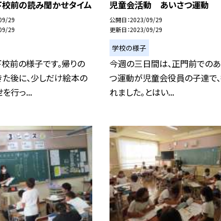
下校前の読み聞かせタイム
児童会活動 あいさつ運動
09/29
公開日
2023/09/29
09/29
更新日
2023/09/29
学校の様子
下校前の様子です。帰りの
今週の三日間は、正門前でのあ
きた後に、少しだけ絵本の
つ運動が児童会役員の子達で
を行っ...
れました。とはい...