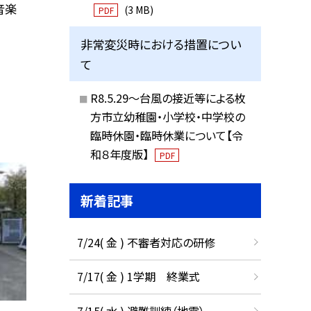
音楽
(3 MB)
PDF
非常変災時における措置につい
て
R8.5.29～台風の接近等による枚
方市立幼稚園・小学校・中学校の
臨時休園・臨時休業について【令
和８年度版】
PDF
新着記事
7/24( 金 ) 不審者対応の研修
7/17( 金 ) 1学期 終業式
7/15( 水 ) 避難訓練（地震）