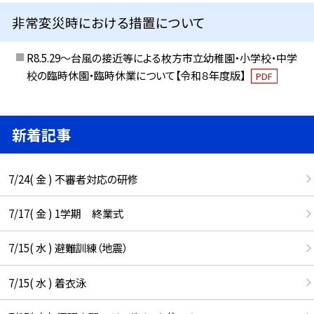
非常変災時における措置について
R8.5.29～台風の接近等による枚方市立幼稚園・小学校・中学
校の臨時休園・臨時休業について【令和８年度版】
PDF
新着記事
7/24( 金 ) 不審者対応の研修
7/17( 金 ) 1学期 終業式
7/15( 水 ) 避難訓練（地震）
7/15( 水 ) 着衣泳