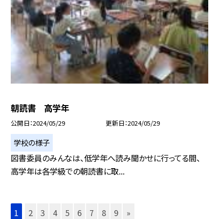
朝読書 高学年
公開日
2024/05/29
更新日
2024/05/29
学校の様子
図書委員のみんなは、低学年へ読み聞かせに行ってる間、
高学年は各学級での朝読書に取...
1
2
3
4
5
6
7
8
9
»