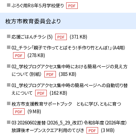
ぶろぐ用R８年５月学校便り
PDF
枚方市教育委員会より
応援ごはんチラシ (5)
(371 KB)
PDF
02_チラシ「親子で作ってとばそう！手作り竹とんぼ！」（A4用）
(278 KB)
PDF
02_学校ブログアクセス集中時における簡易ページの見え方
について（別紙）
(385 KB)
PDF
01_学校ブログアクセス集中時の簡易ページへの自動切り替
えについて
(162 KB)
PDF
枚方市支援教育サポートブック ともに学び、ともに育つ
(9 MB)
PDF
03 20260602差替（2026_5_29_改訂）令和8年度（2026年度）
放課後オープンスクエア利用のてびき
(3 MB)
PDF