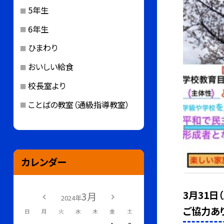
5年生
6年生
ひまわり
おいしい給食
校長室より
ことばの教室（通級指導教室）
カレンダー
3月31日
3月
2024年
ご協力あ
日
月
火
水
木
金
土