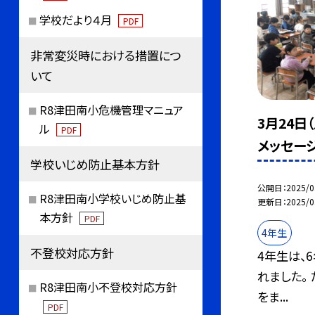
学校だより４月
PDF
非常変災時における措置につ
いて
R8津田南小危機管理マニュア
3月24日
ル
PDF
メッセー
学校いじめ防止基本方針
公開日
2025/0
R8津田南小学校いじめ防止基
更新日
2025/0
本方針
PDF
4年生
不登校対応方針
4年生は、
れました。
R8津田南小不登校対応方針
をま...
PDF