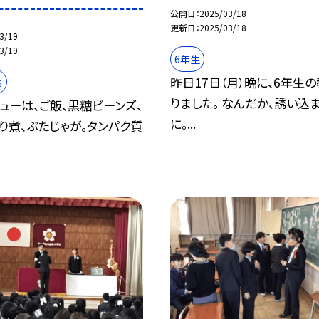
公開日
2025/03/18
更新日
2025/03/18
3/19
3/19
6年生
昨日17日（月）晩に、6年生
食
りました。 なんだか、誘い込
ューは、ご飯、黒糖ビーンズ、
に。...
り煮、ぶたじゃが。タンパク質