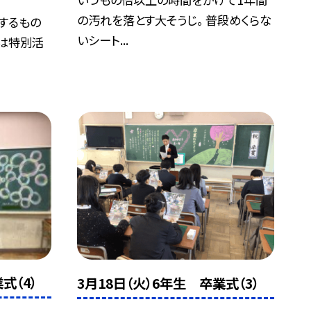
の汚れを落とす大そうじ。 普段めくらな
するもの
いシート...
会は特別活
式（4）
3月18日（火）6年生 卒業式（3）