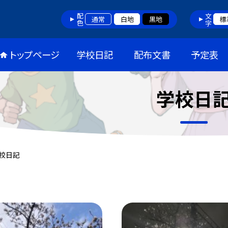
配色
文字
通常
白地
黒地
標
トップページ
学校日記
配布文書
予定表
学校日
校日記