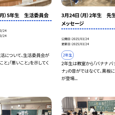
（月）5年生 生活委員会
3月24日（月）2年生 先
メッセージ
3/24
3/24
公開日
2025/03/24
更新日
2025/03/24
活について、生活委員会が
2年生
こと」「悪いこと」を示してく
2年生は教室から「バナナ バ
ナ」の音がではなくて、黒板に
が登場...