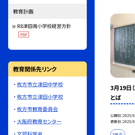
教育計画
R8津田南小学校経営方針
PDF
教育関係先リンク
枚方市立津田中学校
3月19日
枚方市立津田小学校
とば
枚方市教育委員会
公開日
2025/0
大阪府教育センター
更新日
2025/0
文部科学省
3年生