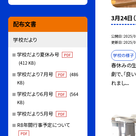
3月24日
配布文書
公開日
2025/0
学校だより
更新日
2025/0
学校だより夏休み号
学校の様子
PDF
(412 KB)
春休みの生
劇で、「良い
学校だより７月号
(486
PDF
れまし...
KB)
学校だより６月号
(564
PDF
KB)
学校だより５月号
PDF
R8年間行事予定について
PDF