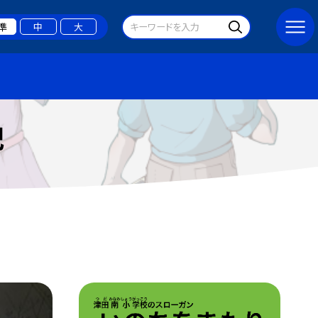
準
中
大
記