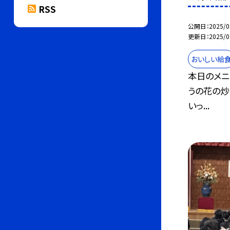
RSS
公開日
2025/0
更新日
2025/0
おいしい給
本日のメニ
うの花の炒
いっ...