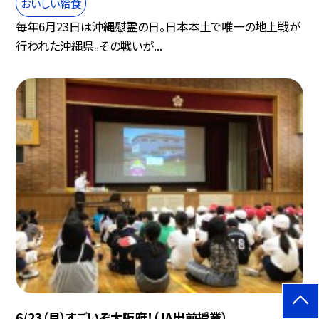
おいしい給食
毎年6月23日は沖縄慰霊の日。日本本土で唯一の地上戦が
行われた沖縄県。その戦いが...
6/23（月）すごいぞ大阪府！（JA出前授業）