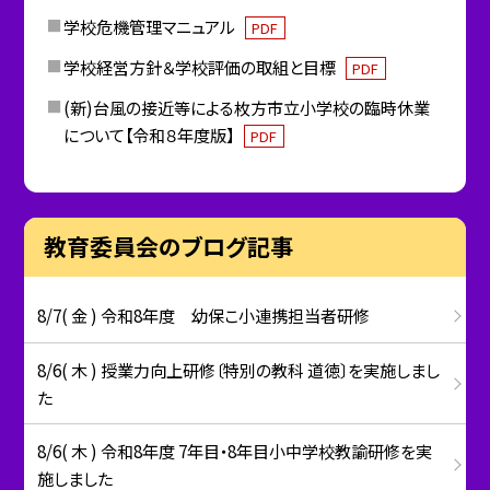
学校危機管理マニュアル
PDF
学校経営方針＆学校評価の取組と目標
PDF
(新)台風の接近等による枚方市立小学校の臨時休業
について【令和８年度版】
PDF
教育委員会のブログ記事
8/7( 金 ) 令和8年度 幼保こ小連携担当者研修
8/6( 木 ) 授業力向上研修〔特別の教科 道徳〕を実施しまし
た
8/6( 木 ) 令和8年度 7年目・8年目小中学校教諭研修を実
施しました