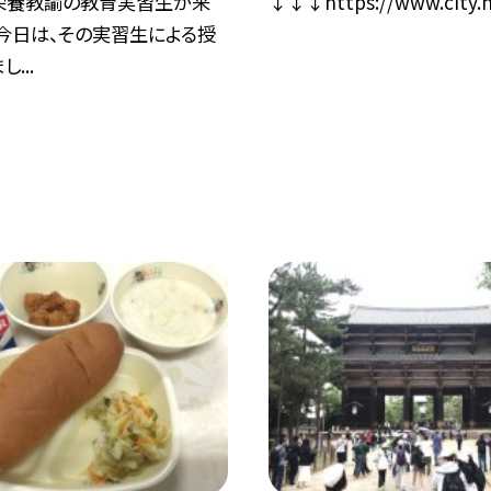
↓↓↓https://www.city.hir
栄養教諭の教育実習生が来
今日は、その実習生による授
...