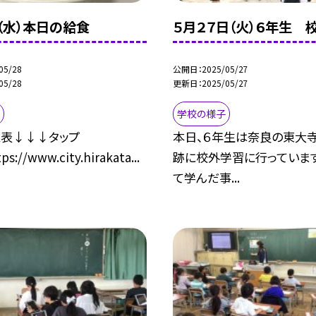
日（水）本日の給食
５月２７日（火）６年生
05/28
公開日
2025/05/27
05/28
更新日
2025/05/27
学校の様子
立表↓↓↓タップ
本日、６年生は奈良の東大
://www.city.hirakata...
跡に校外学習に行っています
て学んだ事...