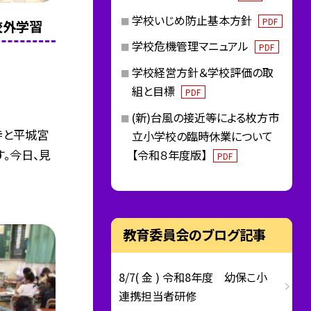
学校いじめ防止基本方針
PDF
 校外学習
学校危機管理マニュアル
PDF
学校経営方針＆学校評価の取
組と目標
PDF
(新)台風の接近等による枚方市
寺と平城宮
立小学校の臨時休業について
。今日、見
【令和８年度版】
PDF
教育委員会のブログ記事
8/7( 金 ) 令和8年度 幼保こ小
連携担当者研修