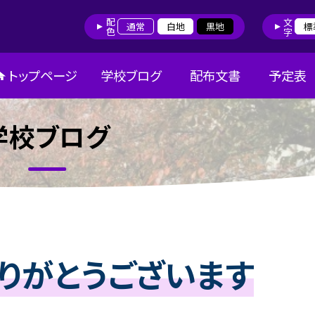
配色
文字
通常
白地
黒地
標
トップページ
学校ブログ
配布文書
予定表
学校ブログ
りがとうございます