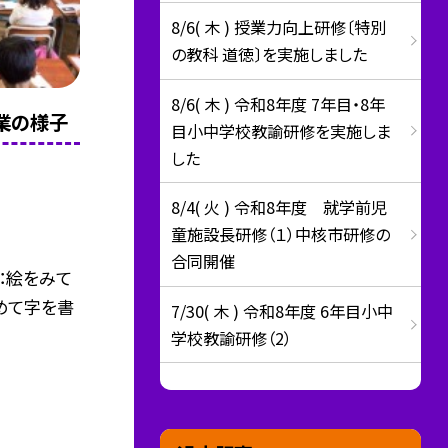
8/6( 木 ) 授業力向上研修〔特別
の教科 道徳〕を実施しました
8/6( 木 ) 令和8年度 7年目・8年
授業の様子
目小中学校教諭研修を実施しま
した
8/4( 火 ) 令和8年度 就学前児
童施設長研修（１）中核市研修の
合同開催
：絵をみて
めて字を書
7/30( 木 ) 令和8年度 6年目小中
学校教諭研修（2）