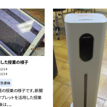
用した授業の様子
12/14
12/14
緊急連絡
語の授業の様子です。新聞
タブレットを活用した授業
は、...