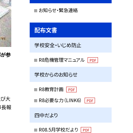
お知らせ・緊急連絡
配布文書
学校安全・いじめ防止
部が参
R8危機管理マニュアル
PDF
学校からのお知らせ
R8教育計画
PDF
及び大
R8必要な力（LINK6）
PDF
市長報
四中だより
R08.5月学校だより
PDF