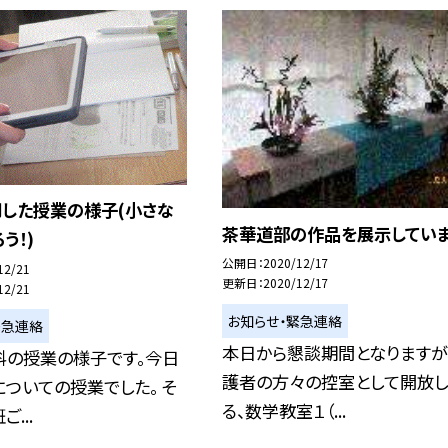
用した授業の様子(小さな
茶華道部の作品を展示してい
う！)
公開日
2020/12/17
12/21
更新日
2020/12/17
12/21
お知らせ・緊急連絡
緊急連絡
本日から懇談期間となりますが
科の授業の様子です。今日
護者の方々の控室として開放し
についての授業でした。 そ
る、数学教室１（...
...