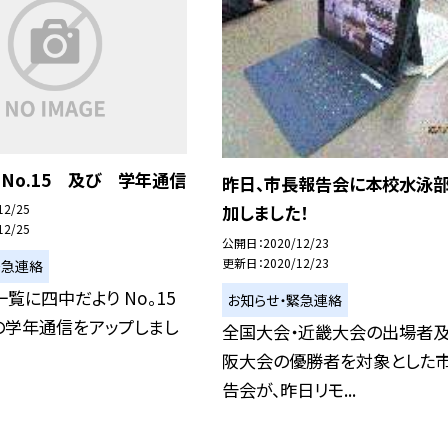
No.15 及び 学年通信
昨日、市長報告会に本校水泳
12/25
加しました！
12/25
公開日
2020/12/23
更新日
2020/12/23
緊急連絡
覧に四中だより No。15
お知らせ・緊急連絡
の学年通信をアップしまし
全国大会・近畿大会の出場者
阪大会の優勝者を対象とした
告会が、昨日リモ...