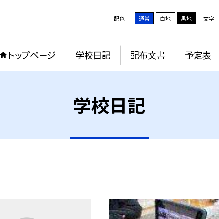
配色
通常
白地
黒地
文字
トップページ
学校日記
配布文書
予定表
学校日記