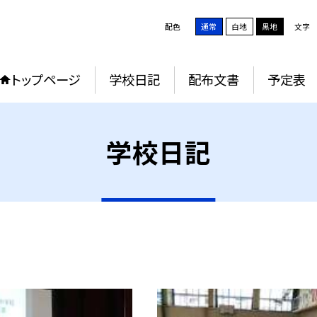
配色
通常
白地
黒地
文字
トップページ
学校日記
配布文書
予定表
学校日記