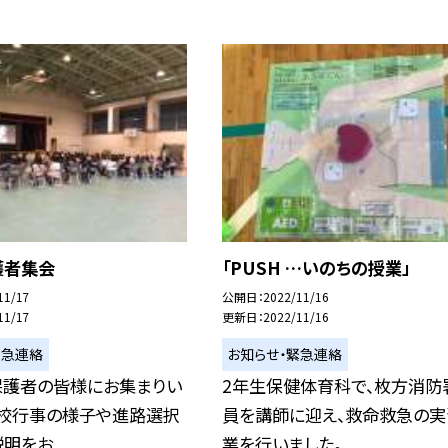
護者集会
「PUSH …いのちの授業」
11/17
公開日
2022/11/16
11/17
更新日
2022/11/16
緊急連絡
お知らせ・緊急連絡
保護者の皆様にお集まりい
2年生保健体育科で、枚方消防
学校行事の様子や進路選択
員を講師に迎え、救命救急の実
明をお...
業を行いました。...