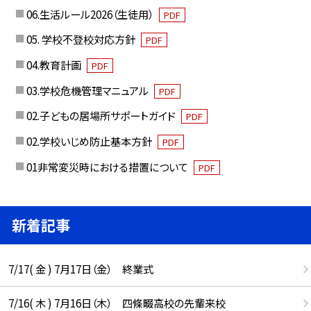
06.生活ルール2026（生徒用）
PDF
05. 学校不登校対応方針
PDF
04.教育計画
PDF
03.学校危機管理マニュアル
PDF
02.子どもの居場所サポートガイド
PDF
02.学校いじめ防止基本方針
PDF
01非常変災時における措置について
PDF
新着記事
7/17( 金 ) 7月17日（金） 終業式
7/16( 木 ) 7月16日（木） 四條畷高校の先輩来校