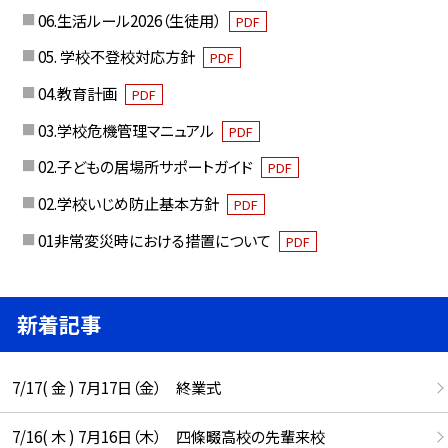
06.生活ルール2026（生徒用）
PDF
05. 学校不登校対応方針
PDF
04.教育計画
PDF
03.学校危機管理マニュアル
PDF
02.子どもの居場所サポートガイド
PDF
02.学校いじめ防止基本方針
PDF
01非常変災時における措置について
PDF
新着記事
7/17( 金 ) 7月17日（金） 終業式
7/16( 木 ) 7月16日（木） 四條畷高校の先輩来校