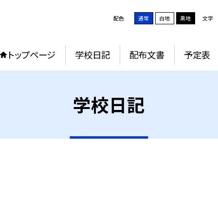
配色
通常
白地
黒地
文字
トップページ
学校日記
配布文書
予定表
学校日記