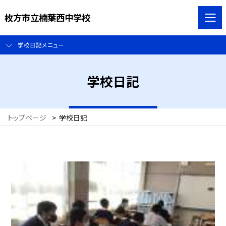
枚方市立楠葉西中学校
学校日記メニュー
学校日記
トップページ
>
学校日記