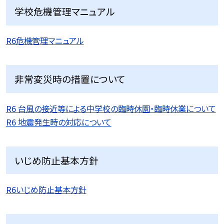
学校危機管理マニュアル
R6危機管理マニュアル
非常変災時の措置について
R6 台風の接近等による中学校の臨時休園・臨時休業について
R6 地震発生時の対応について
いじめ防止基本方針
R6いじめ防止基本方針