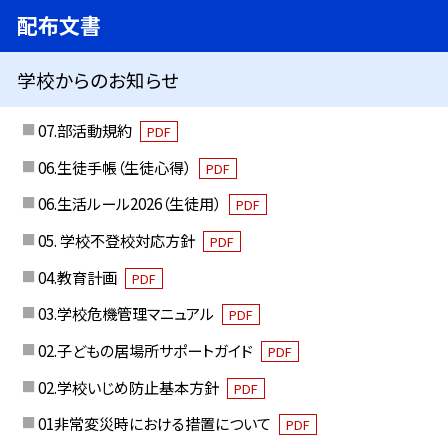
配布文書
学校からのお知らせ
07.部活動規約
PDF
06.生徒手帳（生徒心得）
PDF
06.生活ルール2026（生徒用）
PDF
05. 学校不登校対応方針
PDF
04.教育計画
PDF
03.学校危機管理マニュアル
PDF
02.子どもの居場所サポートガイド
PDF
02.学校いじめ防止基本方針
PDF
01非常変災時における措置について
PDF