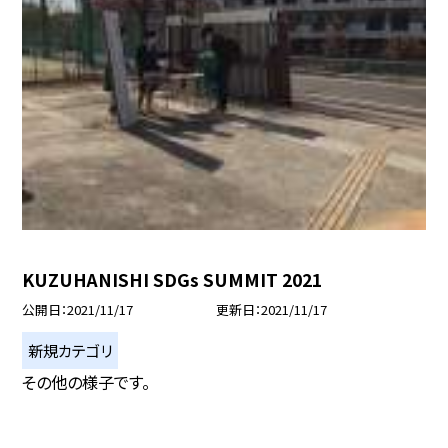
KUZUHANISHI SDGs SUMMIT 2021
公開日
2021/11/17
更新日
2021/11/17
新規カテゴリ
その他の様子です。