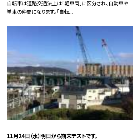
自転車は道路交通法上は「軽車両」に区分され、自動車や
単車の仲間になります。「自転...
11月24日（水）明日から期末テストです。