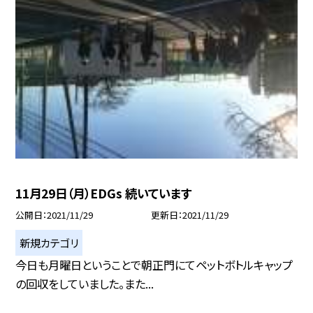
11月29日（月）EDGs 続いています
公開日
2021/11/29
更新日
2021/11/29
新規カテゴリ
今日も月曜日ということで朝正門にてペットボトルキャップ
の回収をしていました。また...