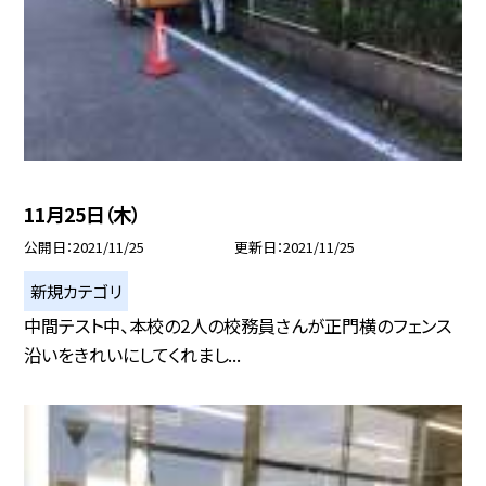
11月25日（木）
公開日
2021/11/25
更新日
2021/11/25
新規カテゴリ
中間テスト中、本校の2人の校務員さんが正門横のフェンス
沿いをきれいにしてくれまし...