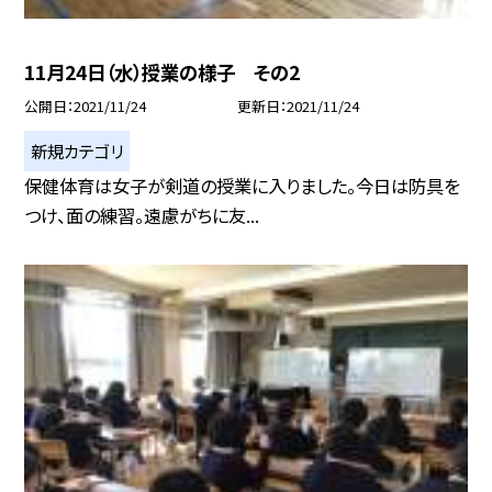
11月24日（水）授業の様子 その2
公開日
2021/11/24
更新日
2021/11/24
新規カテゴリ
保健体育は女子が剣道の授業に入りました。今日は防具を
つけ、面の練習。遠慮がちに友...