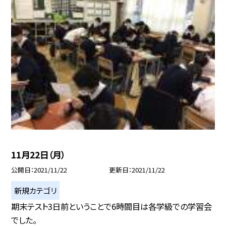
11月22日（月）
公開日
2021/11/22
更新日
2021/11/22
新規カテゴリ
期末テスト3日前ということで6時間目は各学級での学習会
でした。