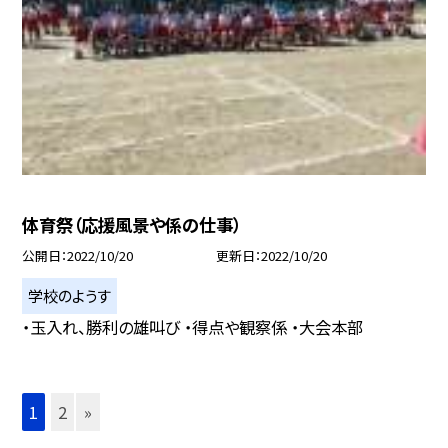
体育祭（応援風景や係の仕事）
公開日
2022/10/20
更新日
2022/10/20
学校のようす
・玉入れ、勝利の雄叫び ・得点や観察係 ・大会本部
1
2
»