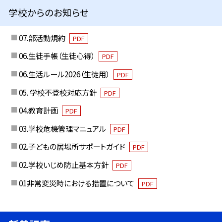
学校からのお知らせ
07.部活動規約
PDF
06.生徒手帳（生徒心得）
PDF
06.生活ルール2026（生徒用）
PDF
05. 学校不登校対応方針
PDF
04.教育計画
PDF
03.学校危機管理マニュアル
PDF
02.子どもの居場所サポートガイド
PDF
02.学校いじめ防止基本方針
PDF
01非常変災時における措置について
PDF