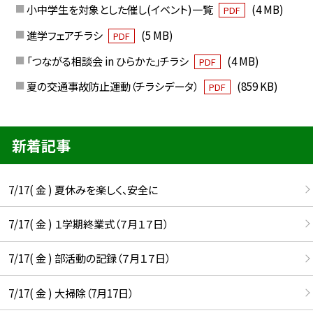
小中学生を対象とした催し(イベント)一覧
(4 MB)
PDF
進学フェアチラシ
(5 MB)
PDF
「つながる相談会 in ひらかた」チラシ
(4 MB)
PDF
夏の交通事故防止運動（チラシデータ）
(859 KB)
PDF
新着記事
7/17( 金 ) 夏休みを楽しく、安全に
7/17( 金 ) １学期終業式（７月１７日）
7/17( 金 ) 部活動の記録（７月１７日）
7/17( 金 ) 大掃除（7月17日）