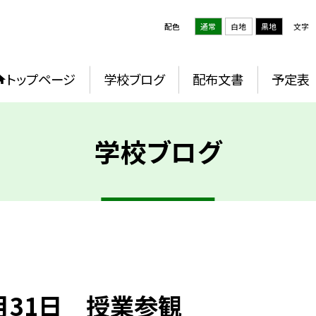
配色
通常
白地
黒地
文字
トップページ
学校ブログ
配布文書
予定表
学校ブログ
月31日 授業参観