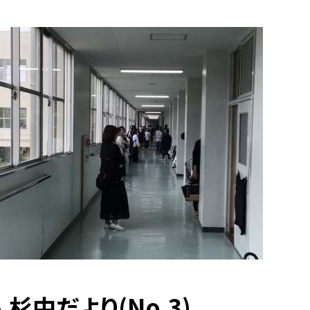
5.杉中だより(No,3)