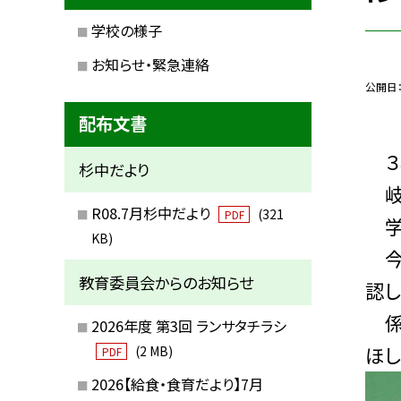
学校の様子
お知らせ・緊急連絡
公開日
配布文書
３
杉中だより
岐
R08.7月杉中だより
(321
PDF
学
KB)
今
教育委員会からのお知らせ
認し
係は
2026年度 第3回 ランサタチラシ
ほし
(2 MB)
PDF
2026【給食・食育だより】7月