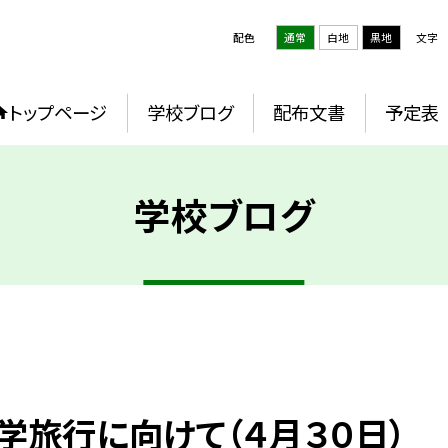
配色
通常
白地
黒地
文字
トップページ
学校ブログ
配布文書
予定表
学校ブログ
学旅行に向けて（４月３０日）