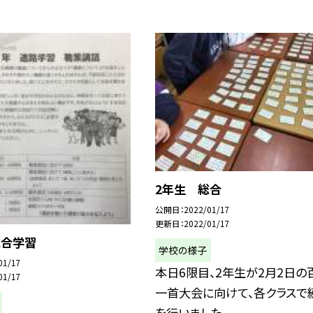
2年生 総合
公開日
2022/01/17
更新日
2022/01/17
総合学習
学校の様子
01/17
本日6限目、2年生が2月2日の
01/17
一首大会に向けて、各クラスで
を行いました。