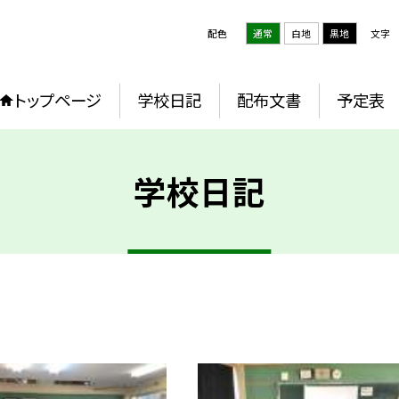
配色
通常
白地
黒地
文字
トップページ
学校日記
配布文書
予定表
学校日記