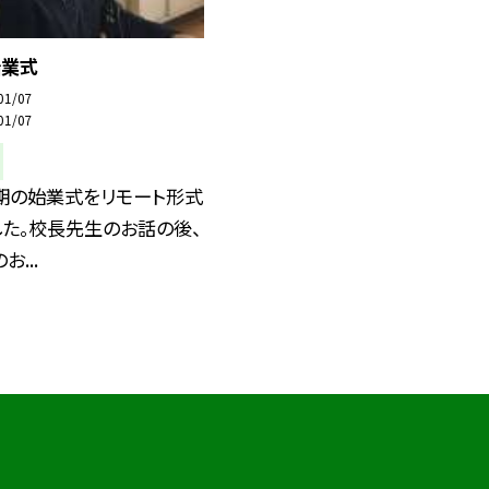
始業式
01/07
01/07
学期の始業式をリモート形式
た。校長先生のお話の後、
...