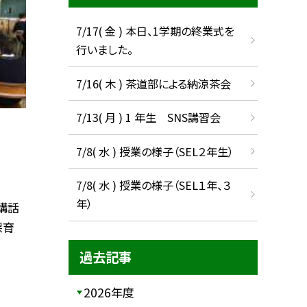
7/17( 金 ) 本日、1学期の終業式を
行いました。
7/16( 木 ) 茶道部による納涼茶会
7/13( 月 ) 1 年生 SNS講習会
7/8( 水 ) 授業の様子（SEL２年生）
7/8( 水 ) 授業の様子（SEL１年、３
年）
講話
保育
過去記事
2026年度